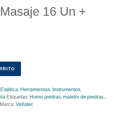
 Masaje 16 Un +
RRITO
:
Estética
,
Herramientas
,
Instrumentos
,
ría
Etiquetas:
Horno piedras
,
maletin de piedras.
,
Marca:
Vellatec