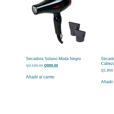
Secadora Solano Moda Negro
Secado
Cabez
Q
2,100.00
Q
999.00
Q
1,800
Añadir al carrito
Añadir 