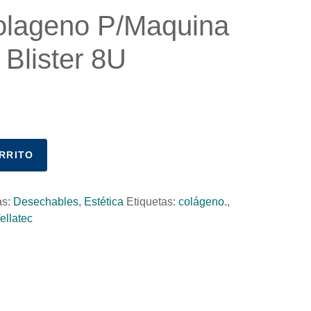
Colageno P/Maquina
 Blister 8U
RRITO
as:
Desechables
,
Estética
Etiquetas:
colágeno.
,
ellatec