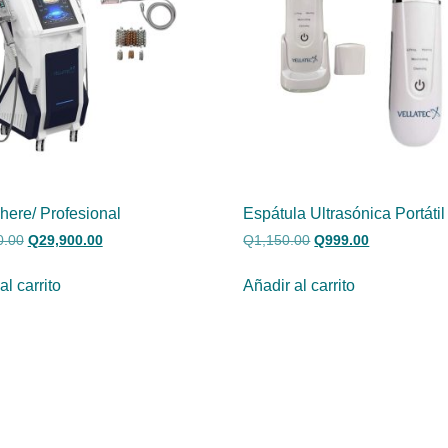
here/ Profesional
Espátula Ultrasónica Portátil
0.00
Q
29,900.00
Q
1,150.00
Q
999.00
al carrito
Añadir al carrito