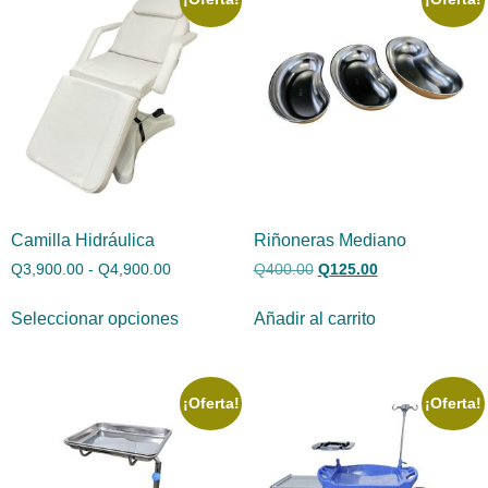
Camilla Hidráulica
Riñoneras Mediano
Q
3,900.00
-
Q
4,900.00
Q
400.00
Q
125.00
Seleccionar opciones
Añadir al carrito
¡Oferta!
¡Oferta!