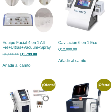
Equipo Facial 4 en 1 Alt
Cavitacion 6 en 1 Eco
Fre+Ultras+Vacuum+Spray
Q
12,000.00
Q
6,500.00
Q
1,799.00
Añadir al carrito
Añadir al carrito
¡Oferta!
¡Oferta!